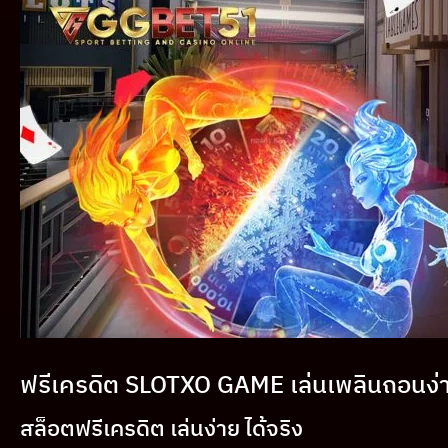
ฟรีเครดิต SLOTXO GAME เล่นเพลินถอนง่
สล็อตฟรีเครดิต เล่นง่าย ได้จริง