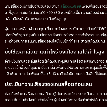
เกมสล็อตจะมีการใช้จำนวนคูณเข้ามา
สล็อตxo899
เพื่อเพิ่มเงินราง
มาก็สูงมากเช่นกัน ส่วน x10 x20 x30 พวกนี้ถือเป็น ความเสี่ยงปานกลาง
สล็อตมีประสิทธิภาพของการเดิมพันสูงสุด
ผู้เล่นควรจะเลือกจำนวนคูณ ที่เหมาะกับงบการ ถ้าหากงบน้อยก็ให้ใช้ตั
เลือกใช้ตัวคูณที่สูงก็เป็นอีกทางเลือกที่น่าดึงดูด จากกำไรตอบแทนท
ระหว่างกันการเล่นเกมสล็อตออนไลน์แบบได้กำไรและขาดทุนได้เช่นกัน
ยิ่งใช้เวลาเล่นนานเท่าไหร่ ยิ่งมีโอกาสได้กำไรสูง
อีกหนึ่งเทคนิควิธีเล่นสล็อต ให้ได้เงิน ที่ผู้เล่นเกมสล็อต หลายคนอาจจะ
รางวัลแจ็คพ็อตก็สูงมากขึ้นเท่านั้น เพื่อที่จะให้มีโอกาสในการลุ้นแจ็คพ็อ
แจ็คพ็อตการเล่นเพียงครั้งละ 5-10 นาที แล้วปิดเกมไป เป็นสิ่งที่ไม่แนะน
ประเมินความเสี่ยงของเกมสล็อตก่อนเล่น
ก่อนที่จะทำการเริ่มเล่นเกมสล็อต ผู้เล่นควรจะทำการประเมินก่อนว่าเกมส
ความเสี่ยงเหล่านี้จะเป็นตัวบ่งชี้ว่า ผู้เล่นจะมีโอกาสที่จะทำกำไรได้มาก