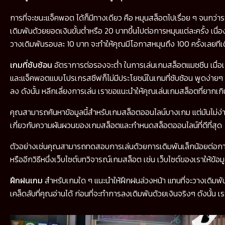
การที่จะชนะแจ็คพอต ได้ก็มีทางเดียว คือ หมุนสล็อตไปเรื่อย ๆ จนกว
เดิมพันด้วยยอดเงินขั้นต่ำหรือ 20 บาทขึ้นไปต่อการหมุนแต่ละครั้ง เน
วางเดิมพันรอบละ 10 บาท จะทำให้คุณมีโอกาสหมุนถึง 100 ครั้งเลยทีเ
เกมที่ซับซ้อน
อัตราการต่อรองจะต่ำ ในการเล่นเกมสล็อตแมชชีน เมื่อเ
และแจ็คพอตแบบโปรเกรสซีฟก็ไม่มีประโยชน์ในเกมที่ซับซ้อน พูดง่ายๆ ก
ลง ดังนั้น หลีกเลี่ยงการเล่น เราขอแนะนำให้คุณเล่นเกมสล็อตที่ยากเกินไ
คุณสามารถค้นหาข้อมูลนี้สำหรับเกมสล็อตออนไลน์บางเกม แต่มันไม่ง่าย
เกี่ยวกับความผันผวนของเกมสล็อตและกำหนดสล็อตออนไลน์ที่ดีที่สุด
ตัวอย่างเช่นคุณสามารถทดสอบการเล่นด้วยการเดิมพันเล็กน้อยต่อกา
หรืออีกวิธีหนึ่งเว็บไซต์บทวิจารณ์เกมสล็อต เช่น เว็บไซต์ของเราให้
ฝึกฝนเกม
สำหรับเกมใด ๆ แนะนำให้ฝึกฝนล่วงหน้า แทนที่จะวางเดิมพัน
เคล็ดลับที่คุณอ่านได้ ก่อนที่จะทำการลงเดิมพันด้วยเงินจริงๆ ดังนั