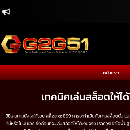
หน้าแรก
เทคนิคเล่นสล็อตให้ได้
วิธีเล่นเกมยังไงให้รวย
สล็อตxo899
การจะทำเงินกับเกมสล็อตนั้น แน
ที่มีหรือไม่นั่นเอง ซึ่งก่อนที่จะเล่นสล็อตให้ได้เงินจริง เราควรเข้าใจพื้