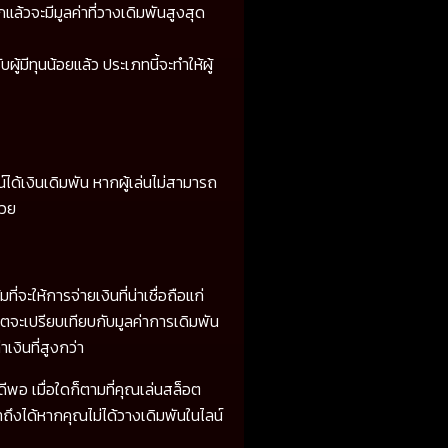
แล้วจะมีมูลค่าที่วางเดิมพันสูงสุด
ผู้มีทุนน้อยแล้ว ประเภทนี้จะทำให้ผู้
ได้เงินเดิมพัน หากผู้เล่นไม่สามารถ
้วย
ี่จะให้การจ่ายเงินที่น่าเชื่อถือแก่
อตจะเปรียบเทียบกับมูลค่าการเดิมพัน
เงินที่สูงกว่า
ีพอ เมื่อใดก็ตามที่คุณเล่นสล็อต
าถึงได้หากคุณไม่ได้วางเดิมพันในไลน์