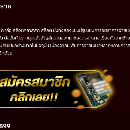
ห้รวย
เภทคือ สล็อตคลาสสิก สล็อต ซึ่งทั้งสองแบบมีรูปแบบการอัตราการจ่ายเงิ
ั้น ดังนั้นถ้าเราหมุนแล้วสัญลักษณ์ออกมาช่องตรงกลาง เรียงกันจากซ้า
มเล่นกันเป็นอย่างมากในปัจจุบัน เนื่องจากมีเส้นการจ่ายเงินที่หลากหลายก
อีกด้วย
o899