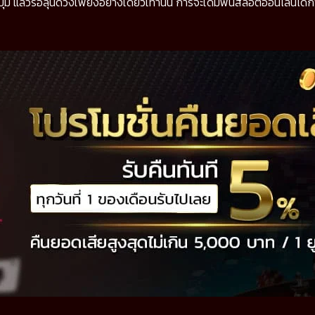
ม แล้วรอลุ้นดวงเพียงอย่างเดียวเท่านั้น การจะเดิมพันสล็อตออนไลน์ได้กำไร