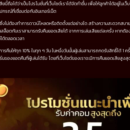
ียนี้ถือได้ว่าเป็นโปรโมชั่นที่เว็บไซต์เราได้จัดทำขึ้น เพื่อให้ลูกค้าได้อยู่ใ
ุปกรณ์ที่เชื่อมต่อกับอินเทอร์เน็ต
อซึ่งไม่ต้องทำการดาวน์โหลดหรือติดตั้งแต่อย่างใด สร้างความสะดวกสบายให้
ารเล่นสล็อตกับเราสามารถรับคืนยอดเสียได้ จากการเล่นเสียแต่ละครั้ง หากต
น์ได้ตลอดเวลา
นให้ทุก 10% ในทุก ๆ วัน ในหนึ่งวันนั้นผู้เล่นสามารถกดรับสิทธิ์ได้ 1 ครั
์นของยอดคืนที่ผู้เล่นได้รับ โดยที่เว็บไซต์ของเราจะมีการคืนยอดเสียสูงสุด