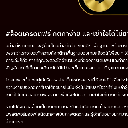
สล็อตเครดิตฟรี กติกาง่าย และเข้าใจได้ไม่
อย่างที่หลายคนน่าจะรู้กันเป็นอย่างดีเกี่ยวกับกติกาพื้นฐานสำหรับกา
เพราะว่าเราจะขอเท้าความถึงกติกาพื้นฐานของเกมสล็อตให้เพื่อน ๆ ได้ร
การเล่นก็คือ การที่คุณจะต้องใส่จำนวนเงินที่ต้องการเดิมพัน และทำ
สัญลักษณ์ที่เป็นแนวเดียวกันได้ไม่ว่าจะเป็นแนวนอน, แนวตั้ง, แนวทแยง
โดยเฉพาะเว็บไซต์ผู้ให้บริการอย่างเว็บไซต์ของเราที่เรียกได้ว่าเอื้
ความง่ายของกติกาที่เราได้อธิบายไปนั้น จึงไม่น่าแปลกใจว่าทำไมเหล่าผู้
เกมนี้ไปเล่นกันอย่างแพร่หลาย เพื่อที่จะได้ทำความเข้าใจเกี่ยวกับ
รวมไปถึงเกมสล็อตเป็นอีกเกมที่มักจะคุ้นหน้าคุ้นตากันเป็นอย่างดีส
แพลตฟอร์มออฟไลน์จนกลายเป็นภาพติดตา และรู้จักกันอย่างมากมาย เพราะ
ลำดับแรก