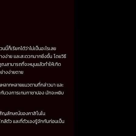
นนี้ก็เรียกได้ว่าไม่เป็นอะไรเลย
างง่าย และสะดวกมากยิ่งขึ้น โดยวิธี
ุณสามารถที่จะหมุนแล้วทำให้เกิด
อย่างง่ายดาย
ได้ในหลากหลายแนวตามที่กล่าวมา และ
ุ้นชินกับวงการเกมกาชาปอง มักจะหยิบ
ป็นสัญลักษณ์ของคาสิโนใน
ตัว และที่ตัวเองรู้จักกันก่อนเป็น