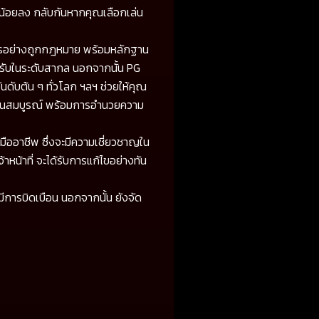
น้อยลง กลับกันหากคุณเลือกเล่น
ิการอย่างถูกกฎหมาย พร้อมหลักฐาน
ับในระดับสากล นอกจากนั้น PG
นดับต้น ๆ ทั่วโลก ฯลฯ ช่วยให้คุณ
บถ้วนสมบูรณ์ พร้อมการอำนวยความ
มืออาชีพ ซึ่งจะมีความเชี่ยวชาญใน
น้าที่ จะได้รับการแก้ไขอย่างทัน
ีการบิดเบือน นอกจากนั้น ยังจัด